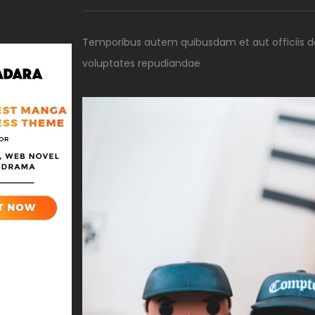
Temporibus autem quibusdam et aut officiis de
voluptates repudiandae