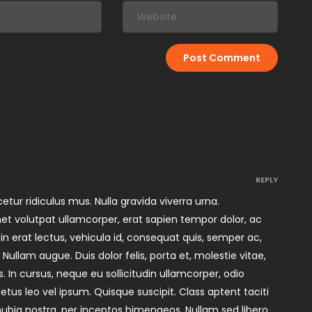
REPLY
tur ridiculus mus. Nulla gravida viverra urna.
 volutpat ullamcorper, erat sapien tempor dolor, ac
n erat lectus, vehicula id, consequat quis, semper ac,
 Nullam augue. Duis dolor felis, porta et, molestie vitae,
s. In cursus, neque eu sollicitudin ullamcorper, odio
tus leo vel ipsum. Quisque suscipit. Class aptent taciti
nubia nostra, per inceptos himenaeos. Nullam sed libero.