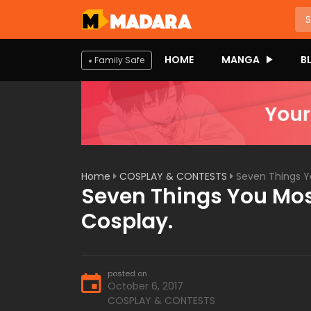
HOME
MANGA
B
Family Safe
Home
COSPLAY & CONTESTS
Seven Things Y
Seven Things You Mos
Cosplay.
posted on
October 6, 2017
COSPLAY & CONTESTS