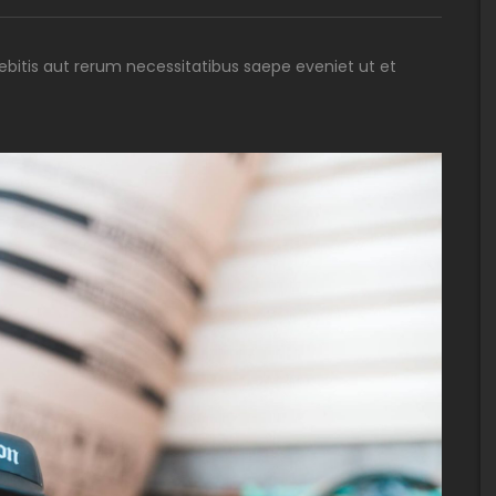
bitis aut rerum necessitatibus saepe eveniet ut et