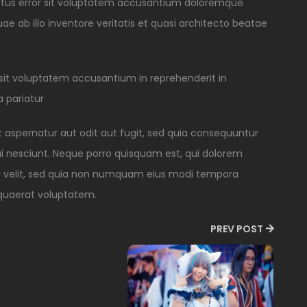
natus error sit voluptatem accusantium doloremque
 ab illo inventore veritatis et quasi architecto beatae
 sit voluptatem accusantium in reprehenderit in
a pariatur
aspernatur aut odit aut fugit, sed quia consequuntur
i nesciunt. Neque porro quisquam est, qui dolorem
sci velit, sed quia non numquam eius modi tempora
quaerat voluptatem.
PREV POST