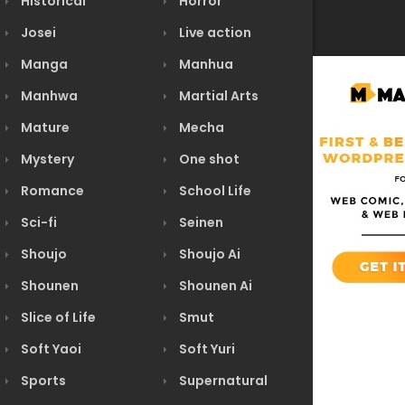
Historical
Horror
Josei
Live action
Manga
Manhua
Manhwa
Martial Arts
Mature
Mecha
Mystery
One shot
Romance
School Life
Sci-fi
Seinen
Shoujo
Shoujo Ai
Shounen
Shounen Ai
Slice of Life
Smut
Soft Yaoi
Soft Yuri
Sports
Supernatural