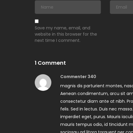
Save my name, email, and
website in this browser for the
next time I comment.
1 Comment
Commenter 340
magnis dis parturient montes, nasce
Aenean condimentum, arcu sit amet
consectetur diam ante at nibh. Proi
felis. Sed in lectus. Duis nec massa.
imperdiet eget, purus. Mauris iaculi
mauris tempus odio, id tincidunt me
sociosqu ad litora torquent per co